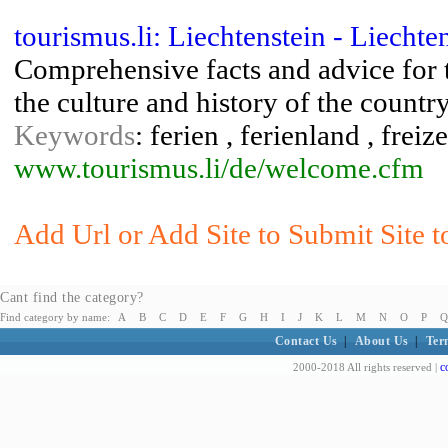
tourismus.li: Liechtenstein - Liecht
Comprehensive facts and advice for 
the culture and history of the country
Keywords
: ferien , ferienland , freiz
www.tourismus.li/de/welcome.cfm
Add Url or Add Site to Submit Site t
Cant find the category?
Find category by name:
A
B
C
D
E
F
G
H
I
J
K
L
M
N
O
P
Q
Contact Us
|
About Us
|
Ter
c
2000-2018 All rights reserved |